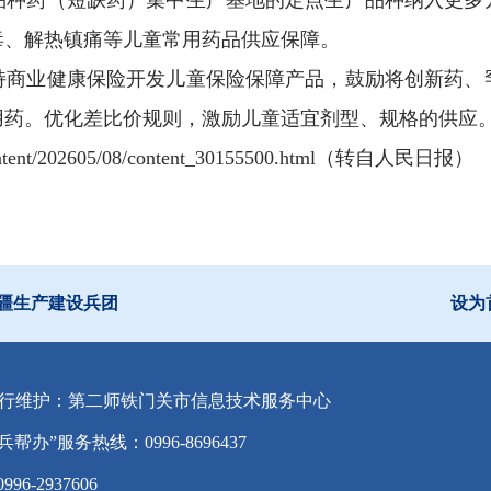
品种药（短缺药）集中生产基地的定点生产品种纳入更多
毒、解热镇痛等儿童常用药品供应保障。
持商业健康保险开发儿童保险保障产品，鼓励将创新药、
用药。优化差比价规则，激励儿童适宜剂型、规格的供应
c/content/202605/08/content_30155500.html（转自人民日报）
疆生产建设兵团
设为
行维护：第二师铁门关市信息技术服务中心
兵帮办”服务热线：0996-8696437
-2937606