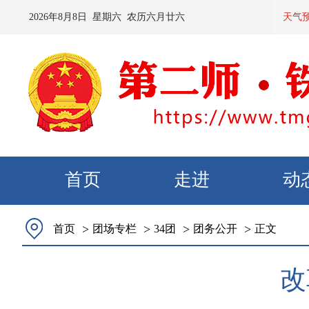
2026
年
8
月
8
日 星期
六
农历
六月廿六
预计：今
天气
首页
走进
动
>
>
>
>
首页
团场专栏
34团
团务公开
正文
改