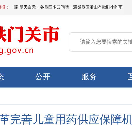
天夜间到明天白天，各垦区多云间晴，焉耆垦区沿山有微到小阵雨，北部垦区风
预报：
态
公开
服务
革完善儿童用药供应保障