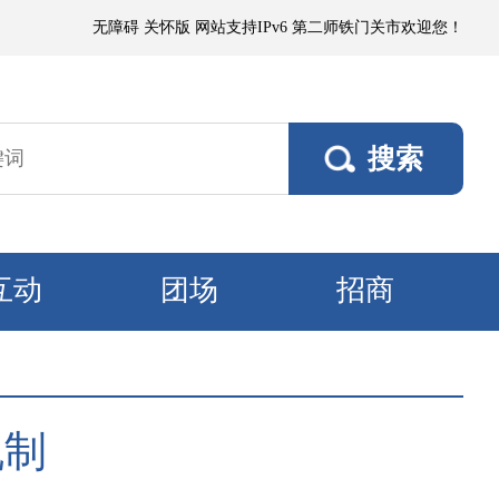
力3～4级、阵风5～6级；塔里木垦区、且若垦区有浮尘或短时扬沙，阵风5
无障碍
关怀版
网站支持IPv6
第二师铁门关市欢迎您！
互动
团场
招商
机制