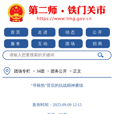
首页
走进
动态
公开
服务
互动
团场
招商
团场专栏
>
34团
>
团务公开
>
正文
“寻根热”背后的抗战精神赓续
发布时间：
2025-09-09 12:15