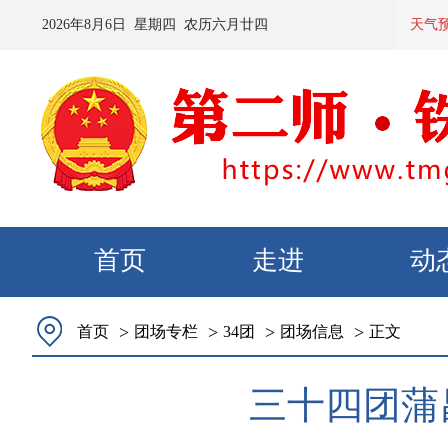
2026
年
8
月
6
日 星期
四
农历
六月廿四
预计：今
天气
首页
走进
动
>
>
>
>
首页
团场专栏
34团
团场信息
正文
三十四团蒲