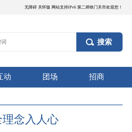
沙或浮尘，局部有微到小阵雨；各垦区阵风4～5级，南部垦区风口阵风6～7
无障碍
关怀版
网站支持IPv6
第二师铁门关市欢迎您！
互动
团场
招商
全理念入人心