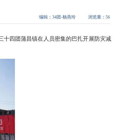
编辑：
34团-杨燕玲
浏览量：
56
三十四团蒲昌镇在人员密集的巴扎开展防灾减