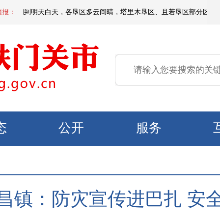
天夜间到明天白天，各垦区多云间晴，塔里木垦区、且若垦区部分区域有短时扬
预报：
态
公开
服务
昌镇：防灾宣传进巴扎 安