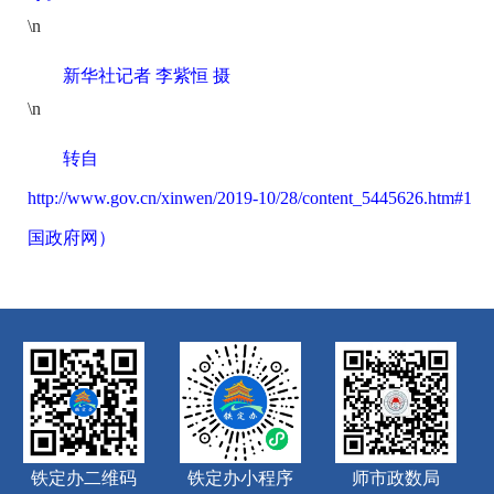
\n
新华社记者 李紫恒 摄
\n
转自
http://www.gov.cn/xinwen/2019-10/28/content_5445626.htm#1
（
国政府网）
铁定办二维码
铁定办小程序
师市政数局