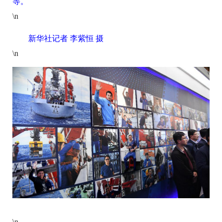
等。
\n
新华社记者 李紫恒 摄
\n
\n