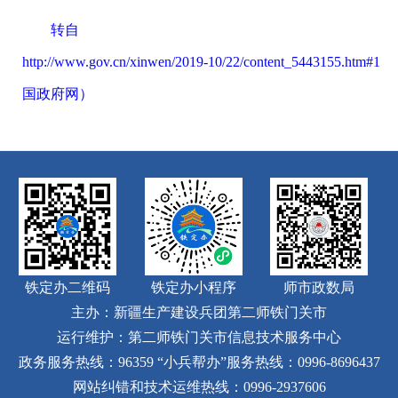
转自
http://www.gov.cn/xinwen/2019-10/22/content_5443155.htm#1
（
国政府网）
铁定办二维码
铁定办小程序
师市政数局
主办：新疆生产建设兵团第二师铁门关市
运行维护：第二师铁门关市信息技术服务中心
政务服务热线：96359
“小兵帮办”服务热线：0996-8696437
网站纠错和技术运维热线：0996-2937606