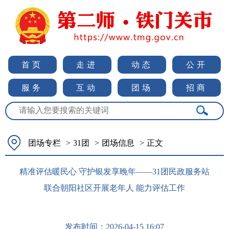
首页
走进
动态
公开
服务
互动
团场
招商
团场专栏
>
31团
>
团场信息
>
正文
精准评估暖民心 守护银发享晚年——31团民政服务站
联合朝阳社区开展老年人 能力评估工作
发布时间：
2026-04-15 16:07