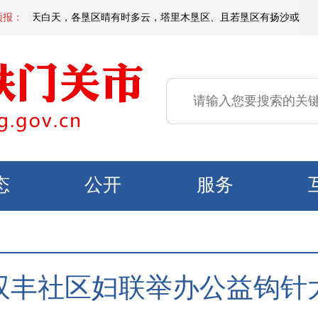
到明天白天，各垦区晴有时多云，塔里木垦区、且若垦区有扬沙或浮尘，局地有
预报：
态
公开
服务
双丰社区妇联举办公益钩针