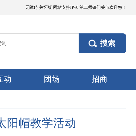
短时沙尘暴，偏东阵风5～6级、风口阵风7～8级，其他垦区风力3～4级。1
无障碍
关怀版
网站支持IPv6
第二师铁门关市欢迎您！
互动
团场
招商
太阳帽教学活动