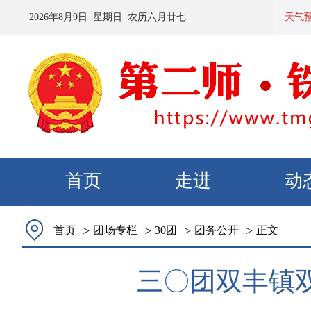
2026
年
8
月
9
日 星期
日
农历
六月廿七
预计：今天夜间
天气
首页
走进
动
>
>
>
>
首页
团场专栏
30团
团务公开
正文
三〇团双丰镇