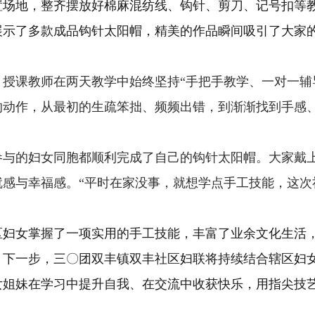
置场地，整齐摆放好棉麻混纺线、钩针、剪刀、记号扣等
展示了多款成品钩针太阳帽，精美的作品瞬间吸引了大家
，
授课教师
在两天教学中始终坚持“手把手教学、一对一辅
的动作，从最初的生疏笨拙、频频出错，到渐渐找到手感
参与的
妇女同胞
都顺利完成了自己的钩针太阳帽。大家戴
感与幸福感。“平时在家没事，就想学点手工技能，这次
区妇女掌握了一项实用的手工技能，丰富了业余文化生活
。下一步，三〇团双丰镇双丰社区妇联将持续结合辖区妇
女姐妹在学习中提升自我、在交流中收获快乐，用指尖技