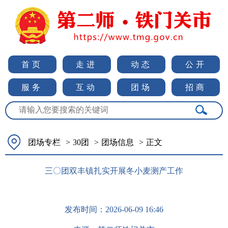
首页
走进
动态
公开
服务
互动
团场
招商
团场专栏
>
30团
>
团场信息
>
正文
三〇团双丰镇扎实开展冬小麦测产工作
发布时间：
2026-06-09 16:46