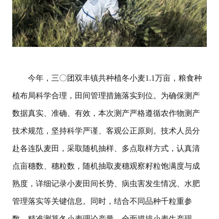
今年，三〇团双丰镇共种植冬小麦1.1万亩，粮食种
植布局科学合理，田间管理措施落实到位。为确保测产
数据真实、准确、有效，本次测产严格遵循农作物测产
技术规范，坚持科学严谨、客观公正原则。技术人员分
赴各连队麦田，采取随机抽样、多点取样方式，认真清
点亩穗数、穗粒数，随机抽取麦穗观察籽粒饱满度与成
熟度，详细记录小麦田间长势、病虫害发生情况、水肥
管理落实等关键信息。同时，结合不同品种千粒重参
数，精准测算冬小麦理论产量，全面摸排小麦生产现