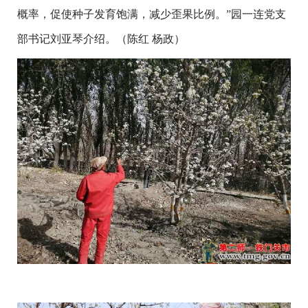
概率，促使种子发育饱满，减少歪果比例。”园一连党支
部书记刘亚琴介绍。（陈红
杨政）