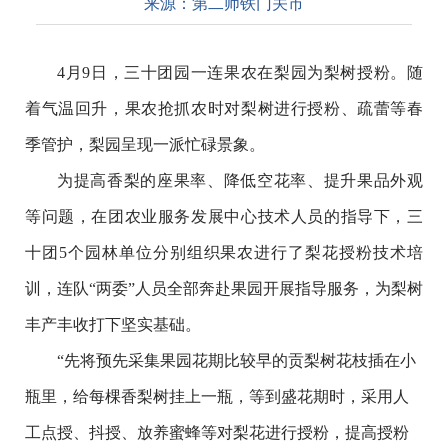
来源：
第二师铁门关市
4
月
9
日，三十团园一连果农在梨园为梨树授粉。随
着气温回升，果农抢抓农时对梨树进行授粉、疏蕾等春
季管护，梨园呈现一派忙碌景象。
为提高香梨的座果率、降低空花率、提升果品外观
等问题，在团农业服务发展中心技术人员的指导下，三
十团
5
个园林单位分别组织果农进行了梨花授粉技术培
训，连队“两委”人员全部奔赴果园开展指导服务，为梨树
丰产丰收打下坚实基础。
“先将预先采集果园花期比较早的贡梨树花枝插在小
瓶里，给每棵香梨树挂上一瓶，等到盛花期时，采用人
工点授、抖授、放养蜜蜂等对梨花进行授粉，提高授粉