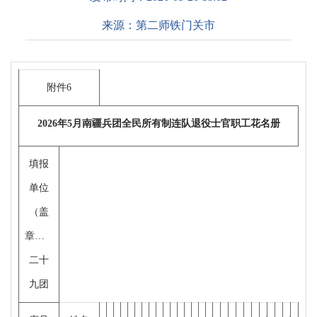
来源：
第二师铁门关市
附件6
2026年5月南疆兵团全民所有制连队退役士官职工花名册
填报
单位
（盖
章）：
二十
九团