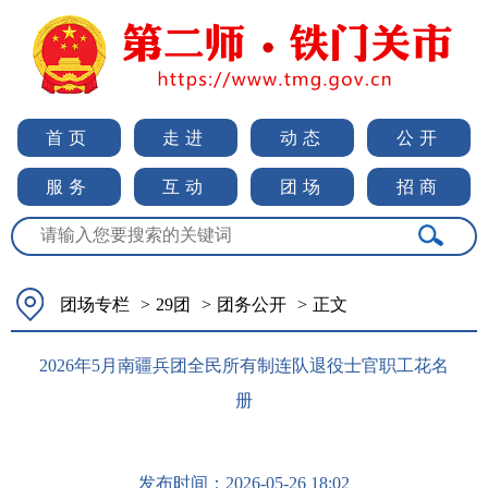
首页
走进
动态
公开
服务
互动
团场
招商
团场专栏
>
29团
>
团务公开
>
正文
2026年5月南疆兵团全民所有制连队退役士官职工花名
册
发布时间：
2026-05-26 18:02