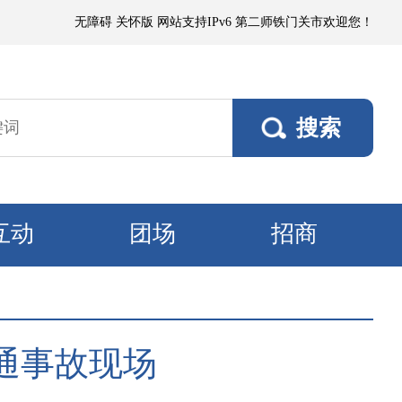
沙或浮尘，局部有微到小阵雨；各垦区阵风4～5级，南部垦区风口阵风6～7
无障碍
关怀版
网站支持IPv6
第二师铁门关市欢迎您！
互动
团场
招商
通事故现场