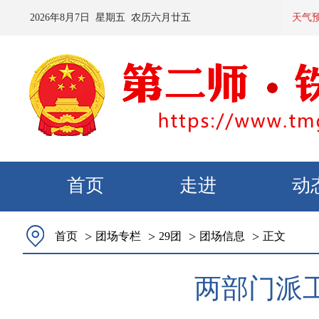
2026
年
8
月
7
日 星期
五
农历
六月廿五
预计：今
天气
首页
走进
动
>
>
>
>
首页
团场专栏
29团
团场信息
正文
两部门派