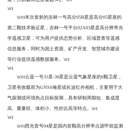
\n\t
\n\t\t本次发射的吉林一号高分05B星是高分05星座的
第二颗技术验证星，吉林一号平台02A03星是高分辨率光
学遥感卫星，可为用户提供态势分析、区域普查等遥感
信息服务，同时为国土资源、矿产开发、智慧城市建设
等行业提供遥感数据服务。\n\t
\n\t
\n\t\t云遥一号31星-36星是云遥气象星座的6颗卫星，
卫星有效载荷为GNSS掩星或长波红外相机，主要用于大
气探测或环境热点目标探测，具有研制周期短、集成度
高、重量轻、体积小、性价比高等特点。\n\t
\n\t
\n\t\t西光壹号04星是国内首颗高分辨率点源甲烷监测