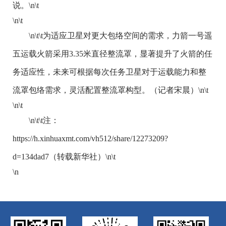
说。\n\t
\n\t
\n\t\t为适应卫星对更大包络空间的需求，力箭一号遥
五运载火箭采用3.35米直径整流罩，显著提升了火箭的任
务适应性，未来可根据每次任务卫星对于运载能力和整
流罩包络需求，灵活配置整流罩构型。（记者宋晨）\n\t
\n\t
\n\t\t注：
https://h.xinhuaxmt.com/vh512/share/12273209?
d=134dad7（转载新华社）\n\t
\n