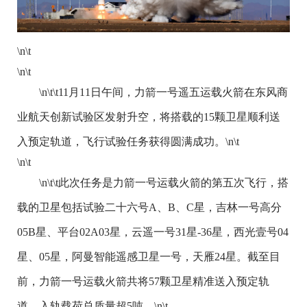
\n\t
\n\t
\n\t\t11月11日午间，力箭一号遥五运载火箭在东风商
业航天创新试验区发射升空，将搭载的15颗卫星顺利送
入预定轨道，飞行试验任务获得圆满成功。\n\t
\n\t
\n\t\t此次任务是力箭一号运载火箭的第五次飞行，搭
载的卫星包括试验二十六号A、B、C星，吉林一号高分
05B星、平台02A03星，云遥一号31星-36星，西光壹号04
星、05星，阿曼智能遥感卫星一号，天雁24星。截至目
前，力箭一号运载火箭共将57颗卫星精准送入预定轨
道，入轨载荷总质量超5吨。\n\t