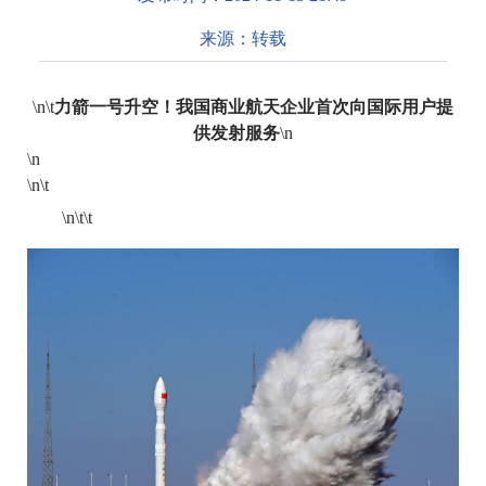
来源：
转载
\n\t
力箭一号升空！我国商业航天企业首次向国际用户提
供发射服务
\n
\n
\n\t
\n\t\t