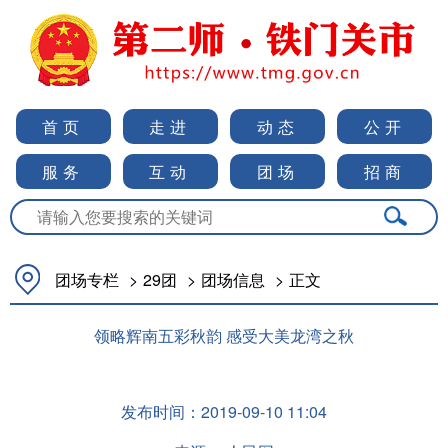
首页
走进
动态
公开
服务
互动
团场
招商
团场专栏
>
29团
>
团场信息
>
正文
领略辉南五彩秋韵 感受大美龙湾之秋
发布时间：
2019-09-10 11:04