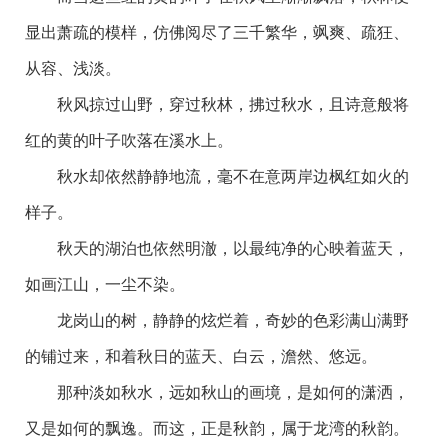
显出萧疏的模样，仿佛阅尽了三千繁华，飒爽、疏狂、
从容、浅淡。
秋风掠过山野，穿过秋林，拂过秋水，且诗意般将
红的黄的叶子吹落在溪水上。
秋水却依然静静地流，毫不在意两岸边枫红如火的
样子。
秋天的湖泊也依然明澈，以最纯净的心映着蓝天，
如画江山，一尘不染。
龙岗山的树，静静的炫烂着，奇妙的色彩满山满野
的铺过来，和着秋日的蓝天、白云，澹然、悠远。
那种淡如秋水，远如秋山的画境，是如何的潇洒，
又是如何的飘逸。而这，正是秋韵，属于龙湾的秋韵。