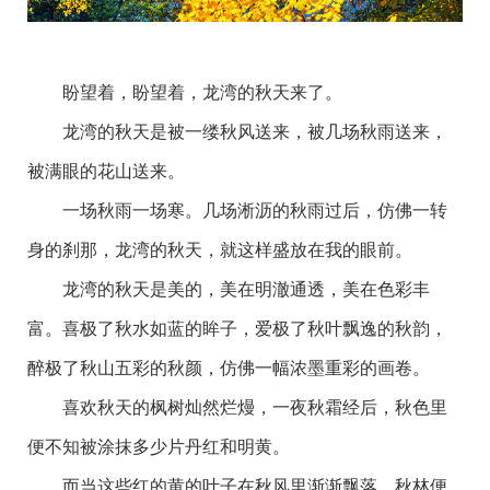
盼望着，盼望着，龙湾的秋天来了。
龙湾的秋天是被一缕秋风送来，被几场秋雨送来，
被满眼的花山送来。
一场秋雨一场寒。几场淅沥的秋雨过后，仿佛一转
身的刹那，龙湾的秋天，就这样盛放在我的眼前。
龙湾的秋天是美的，美在明澈通透，美在色彩丰
富。喜极了秋水如蓝的眸子，爱极了秋叶飘逸的秋韵，
醉极了秋山五彩的秋颜，仿佛一幅浓墨重彩的画卷。
喜欢秋天的枫树灿然烂熳，一夜秋霜经后，秋色里
便不知被涂抹多少片丹红和明黄。
而当这些红的黄的叶子在秋风里渐渐飘落，秋林便