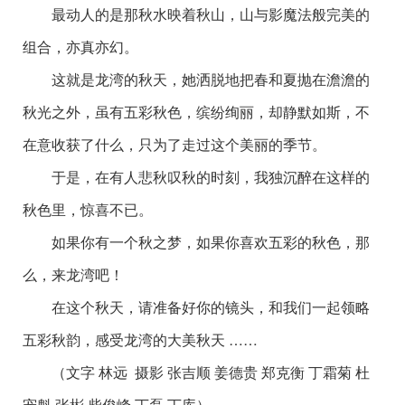
最动人的是那秋水映着秋山，山与影魔法般完美的
组合，亦真亦幻。
这就是龙湾的秋天，她洒脱地把春和夏抛在澹澹的
秋光之外，虽有五彩秋色，缤纷绚丽，却静默如斯，不
在意收获了什么，只为了走过这个美丽的季节。
于是，在有人悲秋叹秋的时刻，我独沉醉在这样的
秋色里，惊喜不已。
如果你有一个秋之梦，如果你喜欢五彩的秋色，那
么，来龙湾吧！
在这个秋天，请准备好你的镜头，和我们一起领略
五彩秋韵，感受龙湾的大美秋天 ……
（文字 林远
摄影 张吉顺 姜德贵 郑克衡 丁霜菊 杜
宠魁 张彬 柴俊峰 丁磊 丁库）