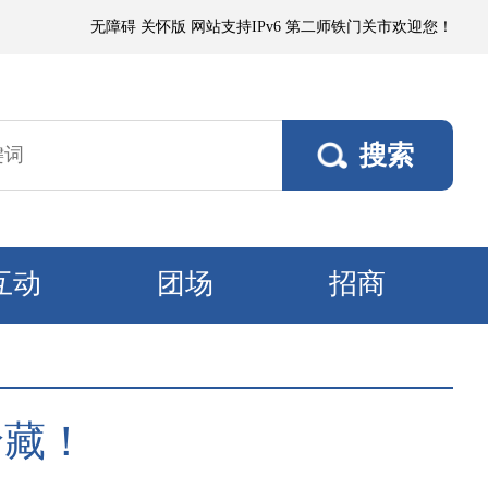
时沙尘暴，偏东阵风5～6级、风口阵风7～8级，其他垦区风力3～4级。11
无障碍
关怀版
网站支持IPv6
第二师铁门关市欢迎您！
互动
团场
招商
珍藏！