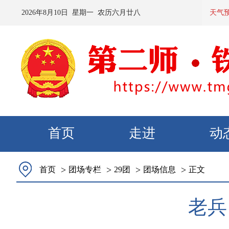
2026
年
8
月
10
日 星期
一
农历
六月廿八
预计：今天夜间到
天气
首页
走进
动
>
>
>
>
首页
团场专栏
29团
团场信息
正文
老兵