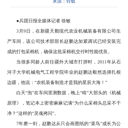
来源：
转载
●兵团日报全媒体记者 徐敏
3月9日，在新疆天鹅现代农业机械装备有限公司生
产车间，该公司技术部部长赵鹏达加紧调试已经安装完
成的打包采棉机，确保这批采棉机交付时性能优良。
当很多同龄人前往疆外大城市打拼时，2011年从石
河子大学机械电气工程学院毕业的赵鹏达毅然选择扎根
边疆，他说：“农机装备制造才是我的星辰大海！”
白天“泡”在车间里测数据，晚上“啃”大部头的《机械
原理》，笔记本上密密麻麻记满“为什么采棉头总采不干
净？”这样的“灵魂拷问”。
7年磨一剑，赵鹏达从只会画图纸的“菜鸟”成长为公