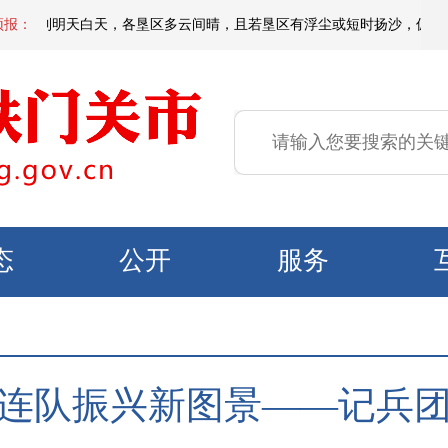
间到明天白天，各垦区多云间晴，且若垦区有浮尘或短时扬沙，偏东区域有微到
预报：
态
公开
服务
连队振兴新图景——记兵