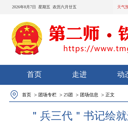
2026
年
8
月
7
日 星期
五
农历
六月廿五
预计：今天夜
天气
首页
走进
动
>
>
>
>
首页
团场专栏
25团
团场信息
正文
＂兵三代＂书记绘就