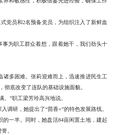
治素养和敏感性，积极借鉴先进经验，确保工作
式党员和2名预备党员，为组织注入了新鲜血
事事为职工群众着想，跟着她干，我们劲头十
面临诸多困难。张莉迎难而上，迅速推进民生工
盖，彻底改变了连队的基础设施面貌。
满。”职工梁芳玲高兴地说。
入调研，她提出了“茴香+”的特色发展路线。
面积的一半。同时，她盘活84亩闲置土地，建起
赞誉。