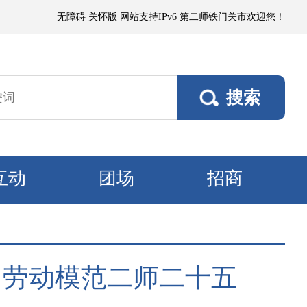
小阵雨，阵风5～6级；其他垦区阵风4～5级，焉耆垦区风口阵风7级。9日
无障碍
关怀版
网站支持IPv6
第二师铁门关市欢迎您！
互动
团场
招商
团劳动模范二师二十五