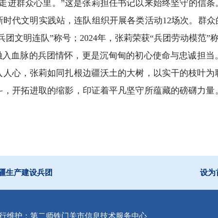
走进群众心里。”这是张莉担任书记以来始终坚守的信条
托新时代文明实践站，连队组织开展各类活动12场次。群众
兵团文明连队”称号；2024年，张莉荣获“兵团劳动模范”
是融入血脉的兵团情怀，更是沉甸甸的初心使命与忠诚担当
入人心，张莉如同扎根边疆沃土的大树，以实干的枝叶为
斗，开拓进取的缩影，印证着平凡坚守所蕴藏的磅礴力量
疆生产建设兵团
设为
行维护：第二师铁门关市信息技术服务中心