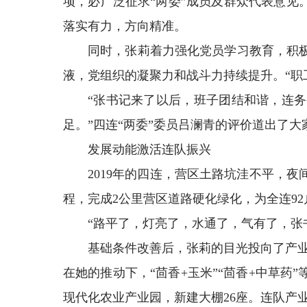
项，必广泛征求“两委”成员及群众代表意见
落实有力，方向精准。
同时，张莉着力强化党员学习教育，积
液，党组织的凝聚力和战斗力持续提升。“职
“张书记来了以后，班子团结和谐，连
足。”四连“两委”委员吕澜青的评价道出了大
发展动能激活连队振兴
2019年的四连，营区土路坑洼不平，
程，完成2公里营区道路硬化绿化，为全连9
“路平了，灯亮了，水通了，气有了，张
基础条件改善后，张莉的目光投向了产业
在她的推动下，“茴香+玉米”“茴香+中草药
现代化农业产业园，新建大棚26座。连队产