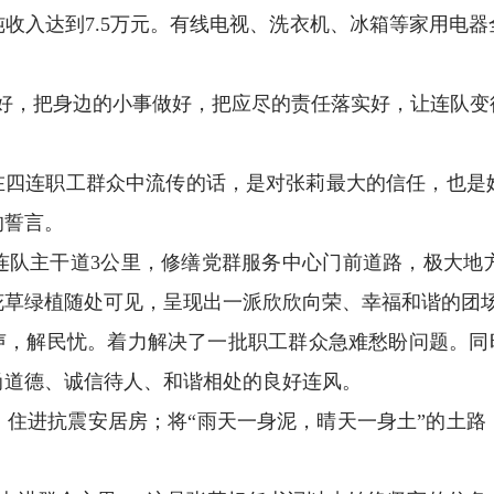
均纯收入达到7.5万元。有线电视、洗衣机、冰箱等家用电
好，把身边的小事做好，把应尽的责任落实好，让连队变
句在四连职工群众中流传的话，是对张莉最大的信任，也是
的誓言。
宽连队主干道3公里，修缮党群服务中心门前道路，极大
花草绿植随处可见，呈现出一派欣欣向荣、幸福和谐的团
声，解民忧。着力解决了一批职工群众急难愁盼问题。同时
尚道德、诚信待人、和谐相处的良好连风。
，住进抗震安居房；将“雨天一身泥，晴天一身土”的土路