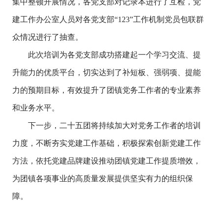
集中整顿开展情况，各党支部对记录本进行了互检，党
建工作办公室人员对各党支部“123”工作机制党员包联群
众情况进行了抽查。
此次培训为各党支部成功搭建起一个学习交流、提
升能力的优质平台，切实达到了补短板、强弱项、提能
力的预期目标，有效提升了团镇党务工作者的专业素养
和业务水平。
下一步，二十五团将持续加大对党务工作者的培训
力度，不断夯实党建工作基础，积极探索创新党建工作
方法，依托党建品牌建设推动团镇党建工作提质增效，
为团镇各项事业的高质量发展提供坚实有力的组织保
障。