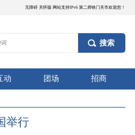
雨，阵风5～6级；其他垦区阵风4～5级，焉耆垦区风口阵风7级。9日，各
无障碍
关怀版
网站支持IPv6
第二师铁门关市欢迎您！
互动
团场
招商
国举行