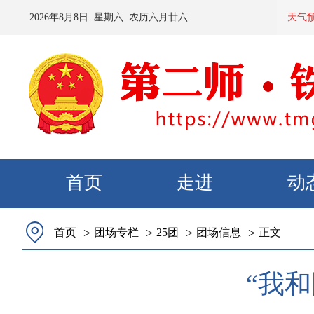
2026
年
8
月
8
日 星期
六
农历
六月廿六
预计：今天夜间
天气
首页
走进
动
>
>
>
>
首页
团场专栏
25团
团场信息
正文
“我