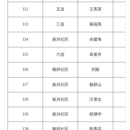
112
五连
王美英
113
三连
杨瑞凤
1
114
振兴社区
余建海
115
六连
袁俊舟
116
顺祥社区
刘丽
117
振兴社区
杨群山
118
振兴社区
汪叟女
119
振兴社区
权继华
120
顺祥社区
陈季花