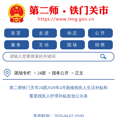
首页
走进
动态
公开
服务
互动
团场
招商
团场专栏
>
24团
>
团务公开
>
正文
第二师铁门关市24团2026年4月困难残疾人生活补贴和
重度残疾人护理补贴发放公示表
发布时间：
2026-04-03 10:00