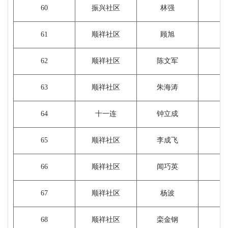
60
振兴社区
林强
61
顺祥社区
顾旭
62
顺祥社区
陈文军
63
顺祥社区
朱海涛
1
64
十一连
钟立成
1
65
顺祥社区
李成飞
66
顺祥社区
闻巧英
67
顺祥社区
杨波
68
顺祥社区
栾金钢