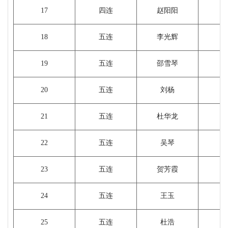
17
四连
赵阳阳
18
五连
李光辉
19
五连
邵雪琴
20
五连
刘杨
21
五连
杜华龙
22
五连
吴琴
23
五连
贺芳霞
24
五连
王玉
25
五连
杜浩