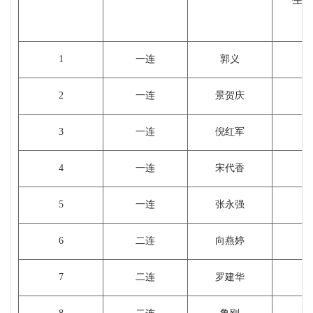
（
1
一连
郭义
2
一连
景贺庆
1
3
一连
倪红军
1
4
一连
宋代香
5
一连
张永强
6
二连
向燕婷
1
7
二连
罗建华
1