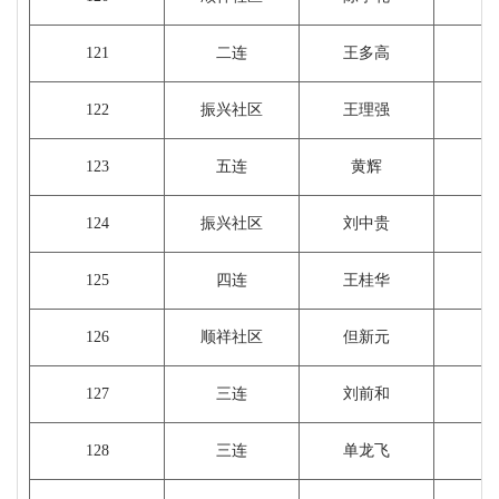
121
二连
王多高
122
振兴社区
王理强
123
五连
黄辉
1
124
振兴社区
刘中贵
125
四连
王桂华
126
顺祥社区
但新元
127
三连
刘前和
1
128
三连
单龙飞
1