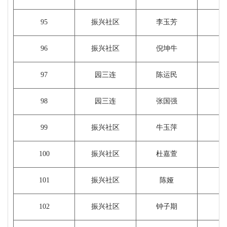
95
振兴社区
李玉芳
96
振兴社区
倪坤牛
97
园三连
陈运民
98
园三连
张国强
99
振兴社区
牛玉萍
100
振兴社区
杜嘉萱
101
振兴社区
陈娅
1
102
振兴社区
钟子期