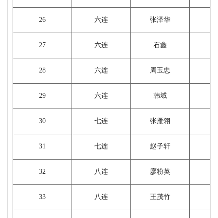
26
六连
张泽华
27
六连
石鑫
1
28
六连
周玉忠
29
六连
韩域
30
七连
张雁翎
1
31
七连
赵子轩
32
八连
廖粉英
33
八连
王茂竹