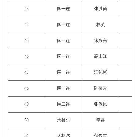
43
园一连
张胜仙
44
园一连
林英
45
园一连
朱兴高
46
园一连
高山江
47
园一连
汪礼彬
48
园一连
陈柳云
49
园二连
张保凤
50
天格尔
李群
51
天格尔
蒲俊杰