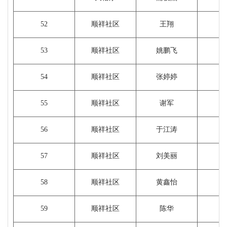
52
顺祥社区
王翔
1
53
顺祥社区
姚鹏飞
54
顺祥社区
张婷婷
55
顺祥社区
谢军
56
顺祥社区
于江涛
57
顺祥社区
刘美丽
58
顺祥社区
黄鑫怡
59
顺祥社区
陈华