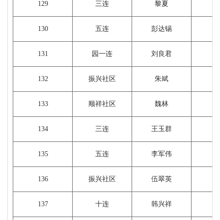
129
三连
黎夏
130
五连
彭达锡
1
131
园一连
刘良君
132
振兴社区
朱斌
133
顺祥社区
魏林
134
三连
王玉群
135
五连
李军伟
136
振兴社区
伍翠英
137
十连
韩兴祥