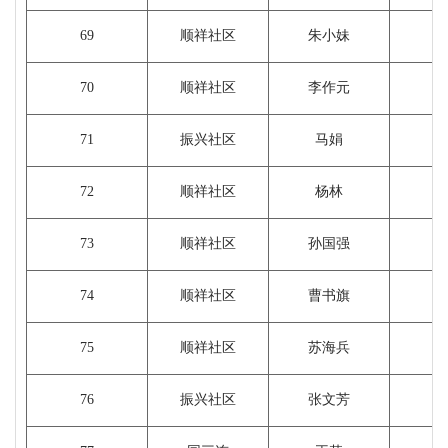
69
顺祥社区
朱小妹
70
顺祥社区
李作元
71
振兴社区
马娟
1
72
顺祥社区
杨林
73
顺祥社区
孙国强
74
顺祥社区
曹书旗
75
顺祥社区
苏海兵
76
振兴社区
张文芳
1