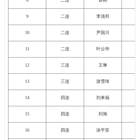
8
二连
鲁刚
9
二连
李清邦
1
10
二连
尹国川
11
二连
叶云华
1
12
三连
王琳
13
三连
游雪琦
14
四连
刘来福
1
15
四连
刘旭
1
16
四连
涂平安