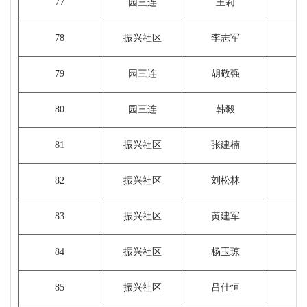
77
园三连
王莉
1
78
振兴社区
李志军
79
园三连
胡敬强
80
园三连
韩毅
1
81
振兴社区
张建楠
82
振兴社区
刘松林
83
振兴社区
黄建军
84
振兴社区
杨玉琼
85
振兴社区
吕仕恒