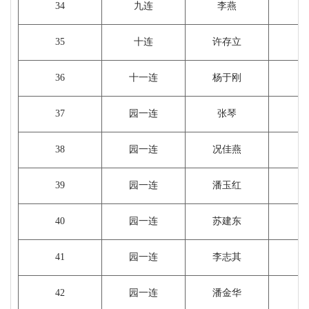
34
九连
李燕
35
十连
许存立
36
十一连
杨于刚
37
园一连
张琴
38
园一连
况佳燕
39
园一连
潘玉红
40
园一连
苏建东
41
园一连
李志其
42
园一连
潘金华