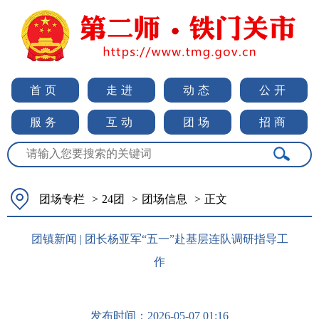
首页
走进
动态
公开
服务
互动
团场
招商
团场专栏
>
24团
>
团场信息
>
正文
团镇新闻 | 团长杨亚军“五一”赴基层连队调研指导工
作
发布时间：
2026-05-07 01:16