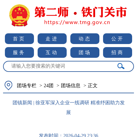
首页
走进
动态
公开
服务
互动
团场
招商
团场专栏
>
24团
>
团场信息
>
正文
团镇新闻 | 徐亚军深入企业一线调研 精准纾困助力发
展
发布时间：
2026-04-29 23:36