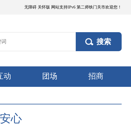
浮尘，局部有微到小阵雨；各垦区阵风4～5级，南部垦区风口阵风6～7级。
无障碍
关怀版
网站支持IPv6
第二师铁门关市欢迎您！
互动
团场
招商
又安心