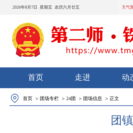
2026
年
8
月
7
日 星期
五
农历
六月廿五
预计：今天夜
天气
首页
走进
动
>
>
>
>
首页
团场专栏
24团
团场信息
正文
团镇