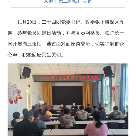
来源：
第二师铁门关市
11月20日，二十四团党委书记、政委张正海深入五
连，参与党员固定日活动，并与党员网格员、联户长一
同开展周三夜话，通过面对面座谈交流，切实了解群众
心声，积极回应民生关切。