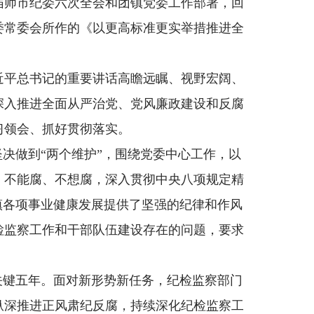
届师市纪委六次全会和团镇党委工作部署，回
纪委常委会所作的《以更高标准更实举措推进全
近平总书记的重要讲话高瞻远瞩、视野宏阔、
深入推进全面从严治党、党风廉政建设和反腐
习领会、抓好贯彻落实。
坚决做到“两个维护”，围绕党委中心工作，以
、不能腐、不想腐，深入贯彻中央八项规定精
镇各项事业健康发展提供了坚强的纪律和作风
检监察工作和干部队伍建设存在的问题，要求
关键五年。面对新形势新任务，纪检监察部门
纵深推进正风肃纪反腐，持续深化纪检监察工