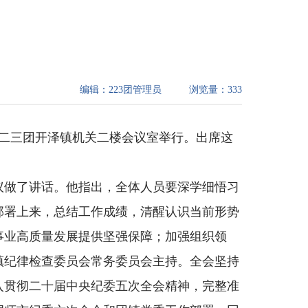
编辑：
223团管理员
浏览量：
333
二二三团开泽镇机关二楼会议室举行。出席这
议做了讲话。他指出，全体人员要深学细悟习
部署上来，总结工作成绩，清醒认识当前形势
事业高质量发展提供坚强保障；加强组织领
镇纪律检查委员会常务委员会主持。全会坚持
入贯彻二十届中央纪委五次全会精神，完整准