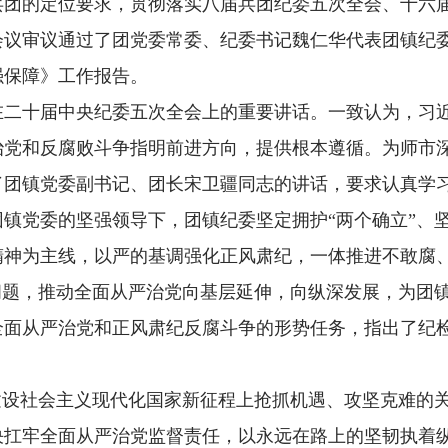
兵团的定位要求，贯彻落实八届兵团纪委五次全会、十六
务。会议审议通过了团党委常委、纪委书记魏仁华代表团镇
强保障》工作报告。
在二十届中央纪委五次全会上的重要讲话。一致认为，习
治党和反腐败斗争指明前进方向，提供根本遵循。为师市
了团镇党委副书记、团长宋卫疆同志的讲话，要求认真学
和团镇党委的坚强领导下，团镇纪委坚定拥护“两个确立”、
精神为主线，以严的基调强化正风肃纪，一体推进不敢腐
问题，推动全面从严治党向基层延伸，向纵深发展，为团
全面从严治党和正风肃纪反腐斗争的形势任务，指出了纪
建设社会主义现代化国家新征程上抢抓机遇、攻坚克难的
决扛牢全面从严治党监督责任，以永远在路上的坚韧执着