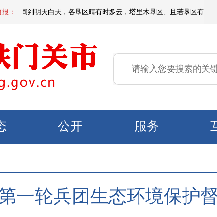
今天夜间到明天白天，各垦区晴有时多云，塔里木垦区、且若垦区有扬沙或浮尘，
预报：
态
公开
服务
第一轮兵团生态环境保护