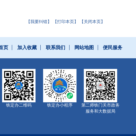
【我要纠错】
【打印本页】
【关闭本页】
首页
加入收藏
联系我们
网站地图
便民服务
铁定办二维码
铁定办小程序
第二师铁门关市政务
服务和大数据局