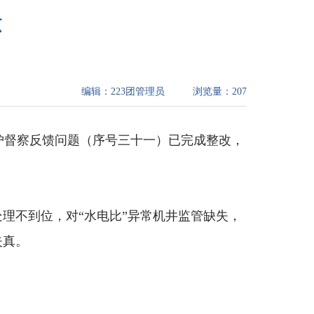
示
编辑：
223团管理员
浏览量：
207
护督察反馈问题（序号三十一）已完成整改，
理不到位，对“水电比”异常机井监管缺失，
失真。