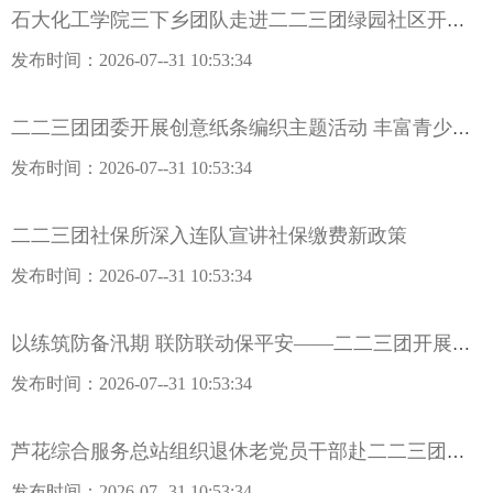
石大化工学院三下乡团队走进二二三团绿园社区开展七彩假期志愿服务
发布时间：2026-07--31 10:53:34
二二三团团委开展创意纸条编织主题活动 丰富青少年暑假文化生活
发布时间：2026-07--31 10:53:34
二二三团社保所深入连队宣讲社保缴费新政策
发布时间：2026-07--31 10:53:34
以练筑防备汛期 联防联动保平安——二二三团开展山洪暨地质灾害联合应急演练
发布时间：2026-07--31 10:53:34
芦花综合服务总站组织退休老党员干部赴二二三团开展平安建设观摩学习
发布时间：2026-07--31 10:53:34