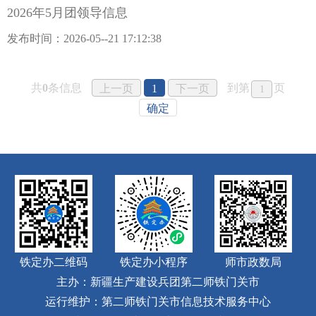
2026年5月团领导信息
发布时间：2026-05--21 17:12:38
共
0
条信息
到第
页
上一页
1
下一页
确定
铁定办二维码
铁定办小程序
师市政数局
主办：新疆生产建设兵团第二师铁门关市
运行维护：第二师铁门关市信息技术服务中心