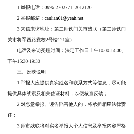
1.
举报电话：
0996-2702771 2612120
2.
举报邮箱：
canlian01@yeah.net
3.
来信来访地址：第二师铁门关市残联（第二师铁门
关市将军西路党校
2
号楼
121
室）
电话及来访受理时间：法定工作日上午
10:00-14:00
、
下午
15:30-19:30
三、反映说明
1.
举报人应提供真实姓名和联系方式等信息，尽可能
提供具体线索及相关佐证材料，以便核查反馈；
2.
对恶意举报、诬告陷害他人的，将承担相应法律责
任；
3.
师市残联将对实名举报人个人信息及举报内容严格