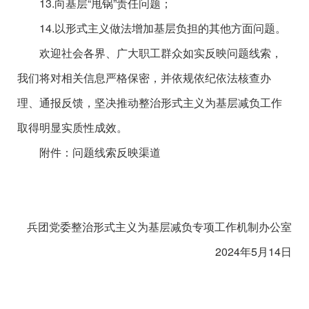
13.向基层“甩锅”责任问题；
14.以形式主义做法增加基层负担的其他方面问题。
欢迎社会各界、广大职工群众如实反映问题线索，
我们将对相关信息严格保密，并依规依纪依法核查办
理、通报反馈，坚决推动整治形式主义为基层减负工作
取得明显实质性成效。
附件：问题线索反映渠道
兵团党委整治形式主义为基层减负专项工作机制办公室
2024年5月14日