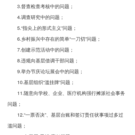
3.督查检查考核中的问题；
4.调查研究中的问题；
5.“指尖上的形式主义”问题；
6.乡村振兴中存在的简单“一刀切”问题；
7.创建示范活动中的问题；
8.违规向基层借调干部问题；
9.举办节庆论坛展会中的问题；
10.基层组织“滥挂牌”问题；
11.随意向学校、企业、医疗机构强行摊派社会事务
问题；
12.“一票否决”、基层台账和签订责任状事项过多过
滥问题；