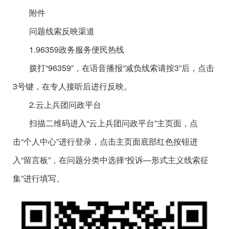
附件
问题线索反映渠道
1.96359政务服务便民热线
拨打“96359”，在语音播报“减负线索请按3”后，点击
3号键，在专人接听后进行反映。
2.云上兵团问政平台
扫描二维码进入“云上兵团问政平台”主页面，点
击“个人中心”进行登录，点击主页面底部红色按钮进
入“留言板”，在问题分类中选择“投诉—形式主义线索征
集”进行填写。