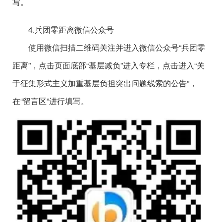
写。
4.兵团零距离微信公众号
使用微信扫描二维码关注并进入微信公众号“兵团零
距离”，点击页面底部“基层减负”进入专栏，点击进入“关
于征集形式主义加重基层负担突出问题线索的公告”，
在“留言区”进行填写。