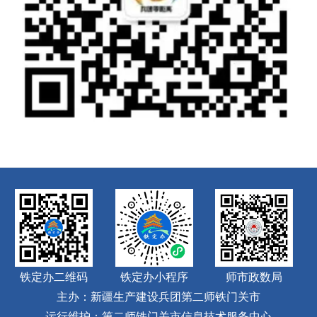
铁定办二维码
铁定办小程序
师市政数局
主办：新疆生产建设兵团第二师铁门关市
运行维护：第二师铁门关市信息技术服务中心