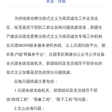
来源：
转载
为持续推动整治形式主义为基层减负工作走深走
实，拓宽基层干部职工群众反映问题线索渠道，新疆生
产建设兵团党委整治形式主义为基层减负专项工作机制
在兵团96359政务服务便民热线、云上兵团问政平台、团
炬客户端“帮服务平台”、兵团零距离微信公众号公开征集
全兵团各级党政机关、群团组织及党员领导干部存在的
形式主义加重基层负担突出问题线索。
征集问题线索主要包括：
1.兵团各级党政机关、群团组织及党员领导干部
搞“政绩工程”、“形象工程”、“面子工程”等问题；
2.文山会海问题；