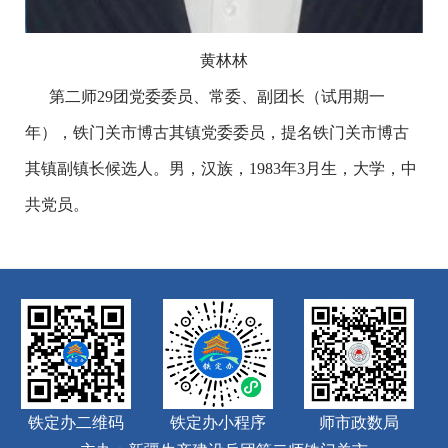
黄林林
第二师29团党委委员、常委、副团长（试用期一
年），铁门关市博古其镇党委委员，提名铁门关市博古
其镇副镇长候选人。男，汉族，1983年3月生，大学，中
共党员。
铁定办二维码
铁定办小程序
师市政数局