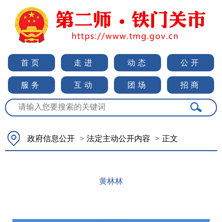
首页
走进
动态
公开
服务
互动
团场
招商
政府信息公开
>
法定主动公开内容
>
正文
黄林林