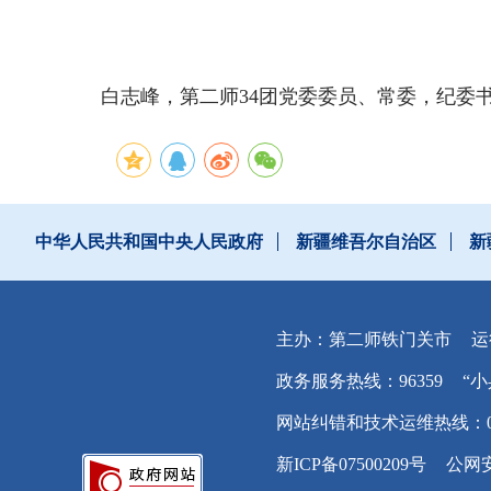
白
白志峰，第二师
34团党委委员、常委，纪委
中华人民共和国中央人民政府
新疆维吾尔自治区
新
主办：第二师铁门关市
运
政务服务热线：96359
“小
网站纠错和技术运维热线：0996
新ICP备07500209号
公网安