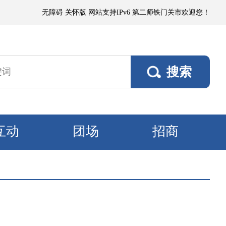
沙或浮尘，局部有微到小阵雨；各垦区阵风4～5级，南部垦区风口阵风6～7
无障碍
关怀版
网站支持IPv6
第二师铁门关市欢迎您！
互动
团场
招商