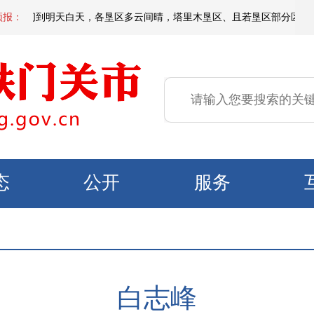
天夜间到明天白天，各垦区多云间晴，塔里木垦区、且若垦区部分区域有短时扬
预报：
态
公开
服务
白志峰