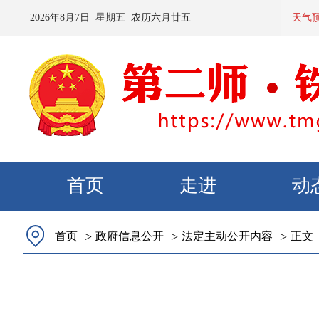
2026
年
8
月
7
日 星期
五
农历
六月廿五
预计：今
天气
首页
走进
动
>
>
>
首页
政府信息公开
法定主动公开内容
正文