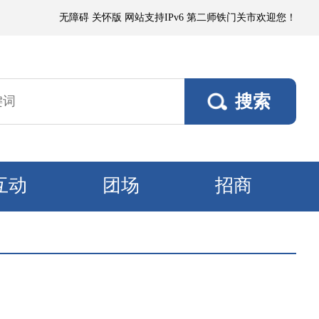
沙或浮尘，局部有微到小阵雨；各垦区阵风4～5级，南部垦区风口阵风6～7
无障碍
关怀版
网站支持IPv6
第二师铁门关市欢迎您！
互动
团场
招商