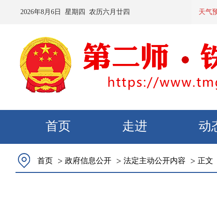
2026
年
8
月
6
日 星期
四
农历
六月廿四
预计：今
天气
首页
走进
动
>
>
>
首页
政府信息公开
法定主动公开内容
正文