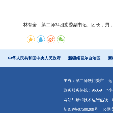
林
林有全，第二师
34团党委副书记、团长，男，
中华人民共和国中央人民政府
新疆维吾尔自治区
新
主办：第二师铁门关市
运
政务服务热线：96359
“小
网站纠错和技术运维热线：0996
新ICP备07500209号
公网安