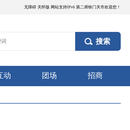
～4级、阵风5～6级；塔里木垦区、且若垦区有浮尘或短时扬沙，阵风5～6
无障碍
关怀版
网站支持IPv6
第二师铁门关市欢迎您！
互动
团场
招商