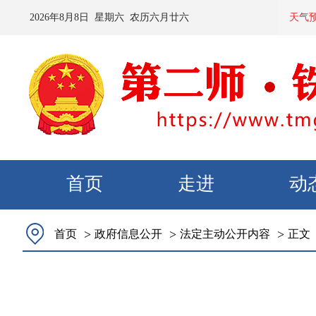
2026
年
8
月
8
日 星期
六
农历
六月廿六
预计：今天
天气
首页
走进
动
>
>
>
首页
政府信息公开
法定主动公开内容
正文