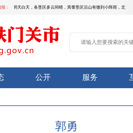
夜间到明天白天，各垦区多云间晴，焉耆垦区沿山有微到小阵雨，北部垦区风力3
预报：
态
公开
服务
郭勇