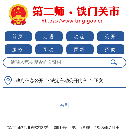
首页
走进
动态
公开
服务
互动
团场
招商
政府信息公开
>
法定主动公开内容
>
正文
余刚
第二师27团党委常委，副团长，男，汉族，1985年7月出