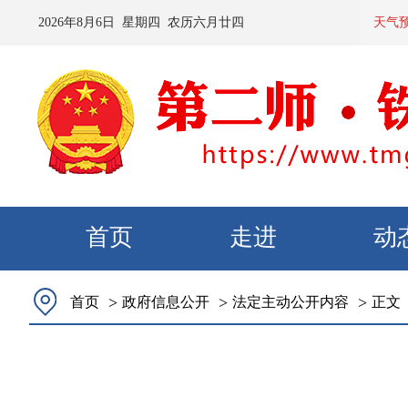
2026
年
8
月
6
日 星期
四
农历
六月廿四
预计：今
天气
首页
走进
动
>
>
>
首页
政府信息公开
法定主动公开内容
正文