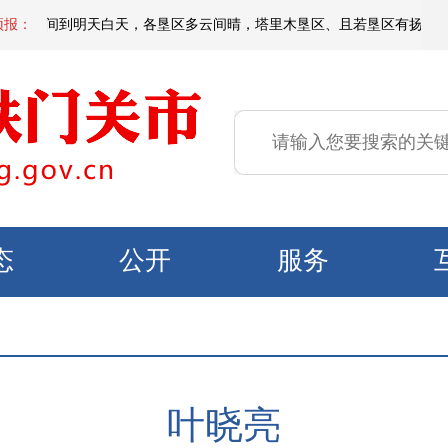
天夜间到明天白天，各垦区多云间晴，塔里木垦区、且若垦区有扬沙或浮尘，局
预报：
态
公开
服务
叶晓亮