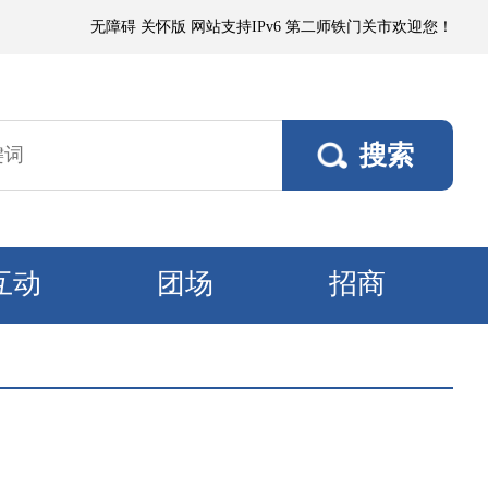
部有微到小阵雨；各垦区阵风5～6级，南部垦区风口阵风7级。7日，各垦区
无障碍
关怀版
网站支持IPv6
第二师铁门关市欢迎您！
互动
团场
招商