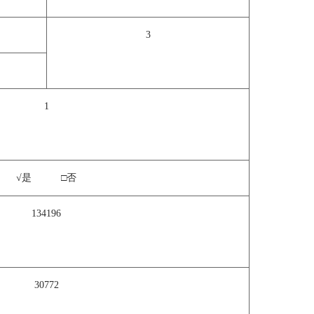
3
1
√是 □否
134196
30772