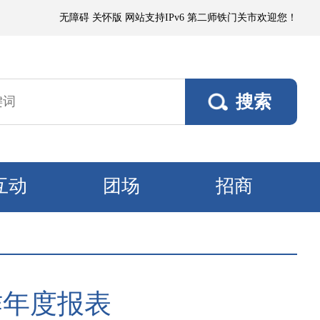
3～4级、阵风5～6级；塔里木垦区、且若垦区有浮尘或短时扬沙，阵风5～6
无障碍
关怀版
网站支持IPv6
第二师铁门关市欢迎您！
互动
团场
招商
作年度报表