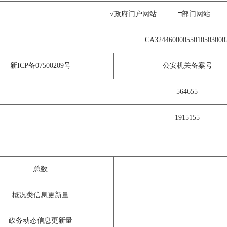
√政府门户网站 □部门网站 
CA32446000055010503000
新
ICP
备
07500209
号
公安机关备案号
564655
1915155
总数
概况类信息更新量
政务动态信息更新量