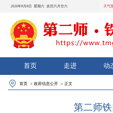
2026
年
8
月
8
日 星期
六
农历
六月廿六
预计：今天
天气
首页
走进
动
>
>
首页
政府信息公开
正文
第二师铁