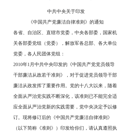
中共中央关于印发
《中国共产党廉洁自律准则》的通知
各省、自治区、直辖市党委，中央各部委，国家机
关各部委党组（党委），解放军各总部、各大单位
党委，各人民团体党组：
2010年1月中共中央印发的《中国共产党党员领导
干部廉洁从政若干准则》，对于促进党员领导干部
廉洁从政发挥了重要作用。党的十八大以来，随着
全面从严治党实践不断深化，该准则已不能完全适
应全面从严治党新的实践需要，党中央决定予以修
订。现将修订后的《中国共产党廉洁自律准则》
（以下简称《准则》）印发给你们，请认真遵照执