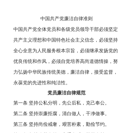
中国共产党廉洁自律准则
中国共产党全体党员和各级党员领导干部必须坚定
共产主义理想和中国特色社会主义信念，必须坚持
全心全意为人民服务根本宗旨，必须继承发扬党的
优良传统和作风，必须自觉培养高尚道德情操，努
力弘扬中华民族传统美德，廉洁自律，接受监督，
永葆党的先进性和纯洁性。
党员廉洁自律规范
第一条
坚持公私分明，先公后私，克己奉公。
第二条
坚持崇廉拒腐，清白做人，干净做事。
第三条
坚持尚俭戒奢，艰苦朴素，勤俭节约。