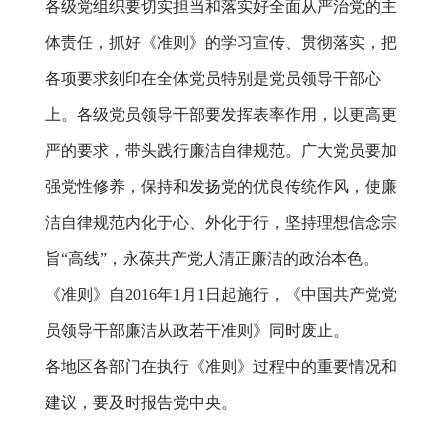
各级党组织要切实担当和落实好全面从严治党的主
体责任，抓好《准则》的学习宣传、贯彻落实，把
各项要求刻印在全体党员特别是党员领导干部心
上。各级党员领导干部要发挥表率作用，以更高更
严的要求，带头践行廉洁自律规范。广大党员要加
强党性修养，保持和发扬党的优良传统作风，使廉
洁自律规范内化于心、外化于行，坚持理想信念宗
旨“高线”，永葆共产党人清正廉洁的政治本色。
《准则》自2016年1月1日起施行，《中国共产党党
员领导干部廉洁从政若干准则》同时废止。
各地区各部门在执行《准则》过程中的重要情况和
建议，要及时报告党中央。