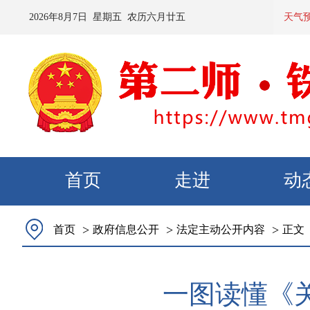
2026
年
8
月
7
日 星期
五
农历
六月廿五
预计：今天夜
天气
首页
走进
动
>
>
>
首页
政府信息公开
法定主动公开内容
正文
一图读懂《