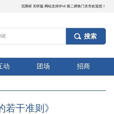
浮尘，局部有微到小阵雨；各垦区阵风4～5级，南部垦区风口阵风6～7级。
无障碍
关怀版
网站支持IPv6
第二师铁门关市欢迎您！
互动
团场
招商
的若干准则》