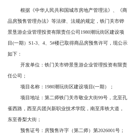
根据《中华人民共和国城市房地产管理法》、《商
品房预售管理办法》等法律、法规的规定，
铁门关市铧
景垦游企业管理投资有限责任公司
1980
潮玩街区建设项
目
(
一期）
S1-3
、
4
、
5#
楼
已取得商品房预售许可，现公示
如下：
开发单位
：
铁门关市铧景垦游企业管理投资有限责
任公司
；
项目名称
：
1980
潮玩街区建设项目
(
一期）
；
项目地址
：
第二师铁门关市敬业大街
99
号，北至孔
雀西路，西至兵团兴新职业技术学院，南至库铁大道，
东至香梨大街；
预售证号
：
房预售许字（第二师）第
2026001
号
；