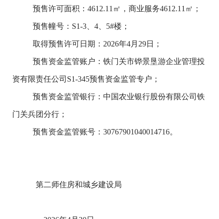
预售许可面积
：
4612.11
㎡
，商业服务
4612.11
㎡
；
预售幢号
：
S1-3
、
4
、
5#
楼
；
取得预售许可日期：
2026
年
4
月
29
日；
预售资金监管账户
：
铁门关市铧景垦游企业管理投
资有限责任公司
S1-345
预售资金监管专户
；
预售资金监管银行：
中国农业银行股份有限公司铁
门关兵团分行
；
预售资金监管账号：
30767901040014716
。
第二师住房和城乡建设局