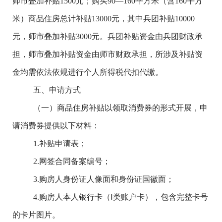
师市叠加补贴
1500
元；购买
90
—
160
平方米（含
160
平方
米）商品住房总计补贴
13000
元，其中兵团补贴
10000
元，
师市叠加补贴
3000
元。兵团补贴资金由兵团财政承
担，
师市叠加补贴
资金由师市财政承担，所涉及补贴资
金均需依法依规进行个人所得税代扣代缴。
五、申请方式
（一）商品住房补贴以领取消费券的形式开展，申
请消费券提供以下材料：
1.
补贴申请表；
2.
网签合同备案
编号；
3.
购房人身份证人像面和身份证国徽面；
4.
购房人本人银行卡（
Ⅰ类账户卡），包含完整卡号
的卡片图片。