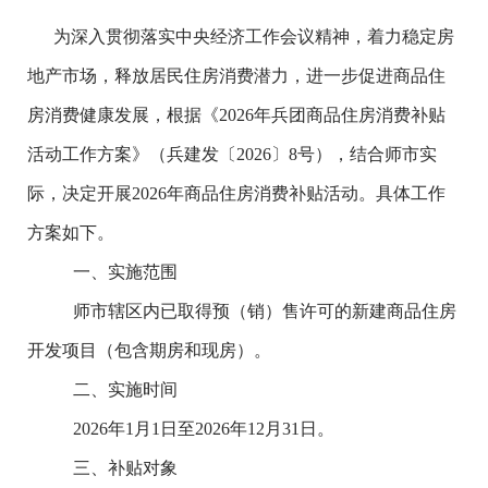
为深入
贯彻落实中央经济工作会议精神，着力稳定房
地产市场，释放居民住房消费潜力，进一步促进商品住
房消费健康发展，根据《
2026
年兵团商品住房消费补贴
活动工作方案》（兵建发〔
2026
〕
8
号），结合师市实
际，
决定
开展
2026
年商品住房消费补贴活动
。具体工作
方案如下。
一、实施范围
师市辖区内已取得预（销）售许可的新建商品住房
开发项目（包含期房和现房）。
二、实施时间
202
6
年
1
月
1
日
至202
6
年
12
月
31
日。
三、补贴对象