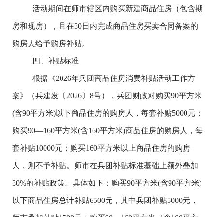
活动
期间在师市辖区内购买新建商品住房（包
含
期
房和现房），且在
30
日内完成商品住房买卖合同备案的
购房人给予购房补贴。
四、补贴标准
根据《
2026
年兵团商品住房消费补贴活动工作方
案》（兵建发〔
2026
〕
8
号），
兵团财政对
购买
90
平方米
(
含
90
平方米
)
以下商品住房的
购房人
，每套补贴
5000
元
；
购买
90
—
160
平方米
(
含
160
平方米
)
商品住房的
购房人，每
套补贴
10000
元
；购买
160
平方米以上商品住房
的购房
人，则不予补贴。师市
在兵团补贴标准基础上额外叠加
30%
的补贴政策。具体如下：购买
90
平方米
(
含
90
平方米
)
以下商品住房总计补贴
6500
元，其中
兵团补贴
5000
元，