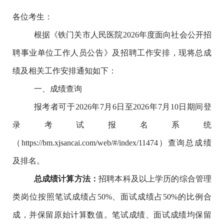
各位考生：
根据《铁门关市人民医院
2026
年度面向社会公开招
聘事业单位工作人员公告》及招聘工作安排，
现将总成
绩
及相关工作安排通知如下：
一、成绩查询
报考者可于
2026
年
7
月
6
日至
2026
年
7
月
10
日期间
登
录考试报名系统
（https://bm.xjsancai.com/web/#/index/11474）查询总成绩
及排名。
总成绩计算方法：
招聘本科及以上学历的综合管理
类岗位按照笔试成绩占
50%
、面试成绩占
50%
的比例合
成，并保留原始计算数值。笔试成绩、面试成绩均保留