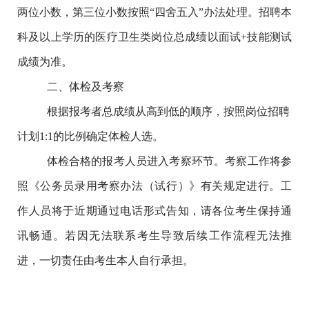
两位小数，第三位小数按照
“
四舍五入
”
办法处理。招聘本
科及以上学历的医疗卫生类岗位总成绩以面试
+
技能测试
成绩为准。
二、体检及考察
根据报考者总成绩从高到低的顺序，按照岗位招聘
计划
1:1
的比例确定体检人选。
体检合格的报考人员进入考察环节。
考察工作将参
照《公务员录用考察办法（试行）》有关规定进行。工
作人员将于
近期
通过电话形式告知
，
请
各位
考生保持通
讯畅通
。若因无法联系考生导致后续工作流程无法推
进，一切责任由考生本人自行承担。