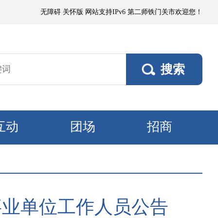
～4级、阵风5～6级；塔里木垦区、且若垦区有浮尘或短时扬沙，阵风5～6级
无障碍
关怀版
网站支持IPv6
第二师铁门关市欢迎您！
互动
团场
招商
事业单位工作人员公告