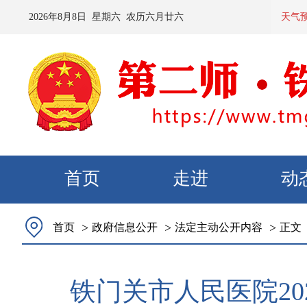
2026
年
8
月
8
日 星期
六
农历
六月廿六
预计：今天夜
天气
首页
走进
动
>
>
>
首页
政府信息公开
法定主动公开内容
正文
铁门关市人民医院2