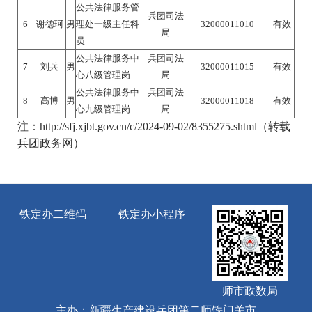
公共法律服务管
兵团司法
6
谢德珂
男
理处一级主任科
32000011010
有效
局
员
公共法律服务中
兵团司法
7
刘兵
男
32000011015
有效
心八级管理岗
局
公共法律服务中
兵团司法
8
高博
男
32000011018
有效
心九级管理岗
局
注：http://sfj.xjbt.gov.cn/c/2024-09-02/8355275.shtml（转载
兵团政务网）
铁定办二维码
铁定办小程序
师市政数局
主办：新疆生产建设兵团第二师铁门关市