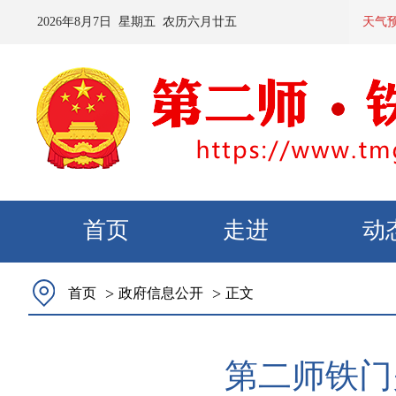
2026
年
8
月
7
日 星期
五
农历
六月廿五
预计：今天夜间到明
天气
首页
走进
动
>
>
首页
政府信息公开
正文
第二师铁门