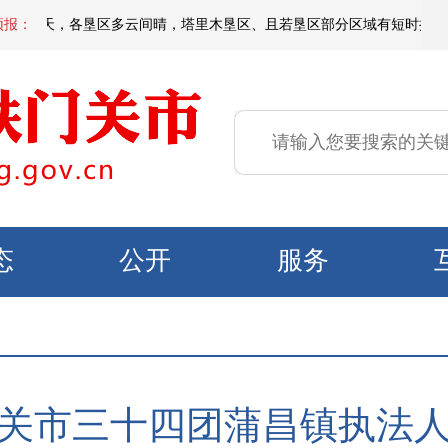
天白天，各垦区多云间晴，塔里木垦区、且若垦区部分区域有短时扬沙或浮尘，
预报：
态
公开
服务
关市三十四团蒲昌镇执法