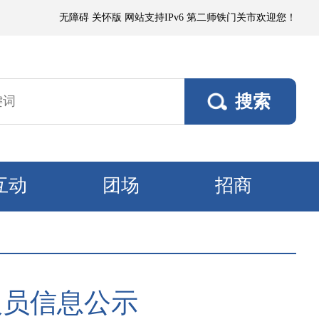
局部有微到小阵雨；各垦区阵风4～5级，南部垦区风口阵风6～7级。8日，
无障碍
关怀版
网站支持IPv6
第二师铁门关市欢迎您！
互动
团场
招商
人员信息公示