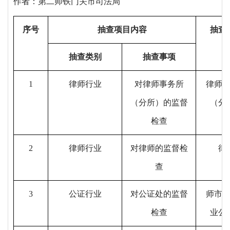
作者：第二师铁门关市司法局
序号
抽查项目内容
抽查
抽查类别
抽查事项
1
律师行业
对律师事务所
律师
（分所）的监督
（分
检查
2
律师行业
对律师的监督检
律
查
3
公证行业
对公证处的监督
师市
检查
业公