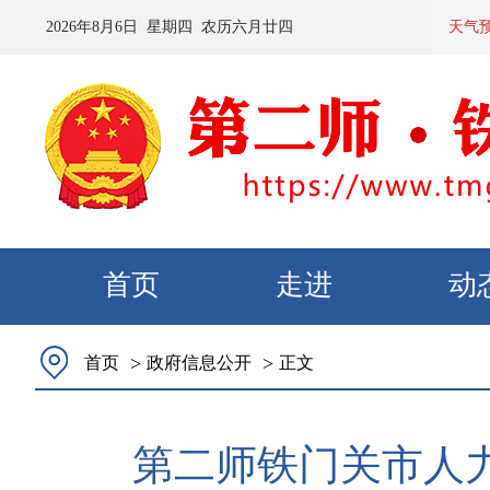
2026
年
8
月
6
日 星期
四
农历
六月廿四
预计：今天夜间
天气
首页
走进
动
>
>
首页
政府信息公开
正文
第二师铁门关市人力