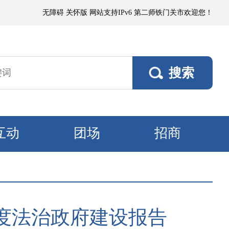
尘，局部有微到小阵雨；各垦区阵风4～5级，南部垦区风口阵风6～7级。8
无障碍
关怀版
网站支持IPv6
第二师铁门关市欢迎您！
互动
团场
招商
年度法治政府建设报告