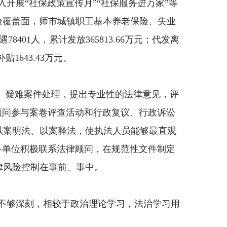
入
开展
“社保政策宣传月”“社保服务进万家”等
险覆盖面，师市城镇职工基本养老保险、失业
遇
78401
人，累计发放
365813.66
万元
；代发离
补贴
1643.43
万元。
大、疑难案件处理，提出专业性的法律意见，评
顾问参与案卷评查活动和行政复议、行政诉讼
以案明法、以案释法，使执法人员能够最直观
各单位积极联系法律顾问，在规范性文件制定
律风险控制在事前、事中。
不够深刻，相较于政治理论学习，法治学习用
。