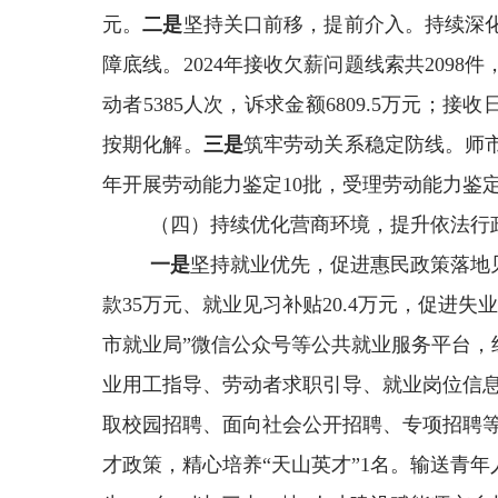
元
。
二是
坚持关口前移，提前介入。持续深
障底线。
2024
年接收欠薪问题线索共
2098
件
动者
5385
人次，诉求金额
6809.5
万元；接收
按期化解。
三是
筑牢劳动关系稳定防线
。师
年
开展劳动能力鉴定
10
批
，受理劳动能力鉴
（四）持续优化营商环境，提升依法行
一是
坚持就业优先，促进惠民政策落地
款
35
万元
、就业见习补贴
20.4
万元，促进失业
市就业局”微信公众号等公共就业服务平台，组
业用工指导、劳动者求职引导、就业岗位信
取校园招聘、面向社会公开招聘、专项招聘
才政策，精心培养
“
天山英才
”1
名。输送青年