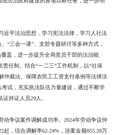
围绕法治政府建设的各项目标任务，进一步明
习近平法治思想，学习宪法法律，学习人社法
会、
“三会一课”、支部专题研讨等多种方式，
员覆盖，进一步提升全局党员干部的法治能
法责任制。结合“一二三”工作机制，以“社保
解仲裁法、保障农民工工资支付条例等法律法
法考试，充实执法队伍力量建设，通过不断学
法证持证人员
29
人
。
劳动争议案件调解成功率。
2024
年
劳动争议仲
22
起，综合调解率
62.24%
，涉案金额
855.28
万