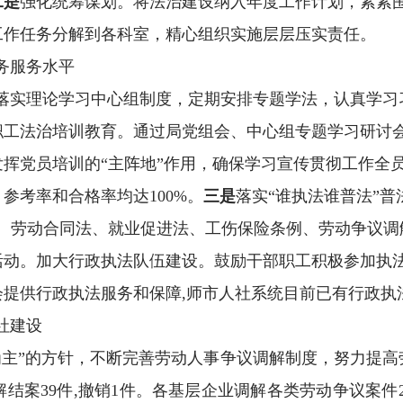
二是
强化统筹谋划。将法治建设纳入年度工作计划，紧紧
工作任务分解到各科室，精心组织实施层层压实责任。
务服务水平
落实理论学习中心组制度，定期安排专题学法，认真学习
职工法治培训教育。通过局党组会、中心组专题学习研讨
挥党员培训的“主阵地”作用，确保学习宣传贯彻工作全
，参考率和合格率均达
100%
。
三是
落实
“谁执法谁普法”普
法、劳动合同法、就业促进法、工伤保险条例、劳动争议调
活动。加大行政执法队伍建设。鼓励干部职工积极参加执
会提供行政执法服务和保障
,
师市人社系统目前已有行政执
社建设
为主”的方针，不断完善劳动人事争议调解制度，努力提高
解结案
39
件
,
撤销
1
件。
各基层企业调解各类劳动争议案件