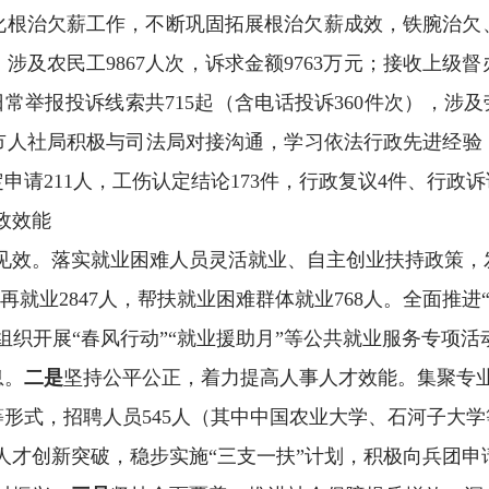
化根治欠薪工作，不断巩固拓展根治欠薪成效，铁腕治欠
，涉及农民工
9867
人次，诉求金额
9763
万元；接收上级督
日常举报投诉线索共
715
起（含电话投诉
360
件次），涉及
市人社局积极与司法局对接沟通，学习依法行政先进经验
定申请
211
人，工伤认定结论
173
件，行政复议
4
件、行政
诉
政效能
见效。
落实就业困难人员灵活就业、自主创业扶持政策，
再就业
2847
人，帮扶就业困难群体就业
768
人
。
全面推进
织开展“春风行动”“就业援助月”等公共就业服务专项活动
息。
二是
坚持
公平公正，着力提高人事人才效能。
集聚
专
等形式，招聘人员
545
人
（其中中国农业大学、石河子大学
人才
创新突破，稳步
实施
“
三支一扶
”
计划
，积极向兵团申