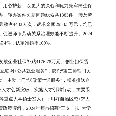
、用心护薪，以更大的决心和魄力兜牢民生保
办、转办案件欠薪问题线索共
1383
件，涉及劳
劳动者
4482
人次，诉求金额
2953.5
万元，均已
，促进师市劳动关系治理效能不断提升。
2024
讼
4
件，认定准确率
100%
。
发放
企业社保补贴
4176.78
万元、
创业担保贷
“互联网
+
公共就业服务”，依托“第二师铁门关
，主动上门“送政策”“送服务”，精准推送企
业
人才创新突破
，
实施人才引聘行动，
主要采
等重点大学硕士
22
人）；用好自治区
“2+5”
人
请政策倾斜，
2024
年师市招募
“
三支一扶
”
大学