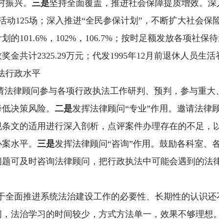
村振兴。
三是
坚持
全面覆盖，推进社会保障提质增效。深
活动
125
场；
深入推进
“全民参保计划”，不断扩大社会保
计划的
101.6%
，
102%
，
106.7%
；
按时足额发放各项社保待
效奖金共计
2325.29
万元；代发
1995
年
12
月前退休人员生活
法行政水平
邀请法律顾问参与各项行政执法工作研判、预判，参与重
降低决策风险。
二是
发挥法律顾问
“专业”作用。邀请法律
规条文的适用进行深入剖析，点评案件办理存在的不足，
办案水平。
三是
发挥法律顾问
“咨询”作用。鼓励各科室、
问题可及时咨询法律顾问，把行政执法中可能会遇到的法
于全面推进系统法治建设工作的必要性、长期性的认识还
间，法治学习的时间较少，方式方法单一，效果不够理想