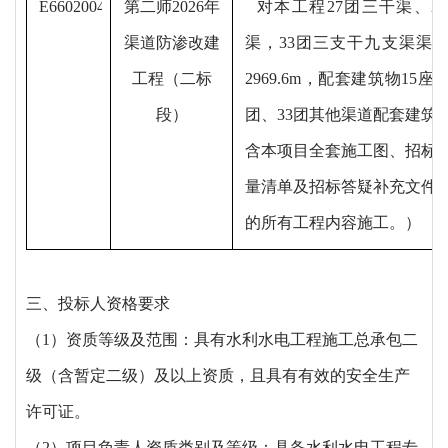
E6602004004260129001001
第二师
2026年
对本工程
27团三干渠、2
渠道防渗改建
渠，33团三支干九支渠渠
工程（二标
2969.6m，配套建筑物15座，
段）
团、33团其他渠道配套建筑物
含本项目全套施工图、招标
量清单及招标答疑补充文件
的所有工程内容施工。）
三、投标人资格要求
（
1）资质等级及范围：具有水利水电工程施工总承包二
级（含暂定二级）及以上资质，且具有有效的安全生产
许可证。
（
2）项目负责人资质类别及等级：具备水利水电工程专