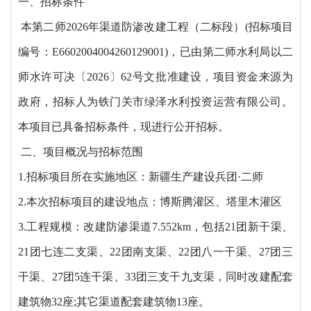
一、招标条件
本
第二师
2026年渠道防渗改建工程（二标段）
(招标项目
编号：E6602004004260129001)，已由第二师水利局以二
师水许可决〔2026〕62号文批准建设，项目资金来源为
政府，招标人为铁门关市绿泽水利投资运营有限公司。
本项目已具备招标条件，现进行公开招标。
二、项目概况与招标范围
1.招标项目所在实施地区：新疆生产建设兵团·二师
2.本次招标项目的建设地点：博斯腾灌区、塔里木灌区
3.工程规模：
改建防渗渠道
7.552km，包括21团新干渠、
21团七连二支渠、22团南支渠、22团八一干渠、27团三
干渠、27团5连干渠、33团三支干九支渠，同时改建配套
建筑物32座;其它渠道配套建筑物13座。