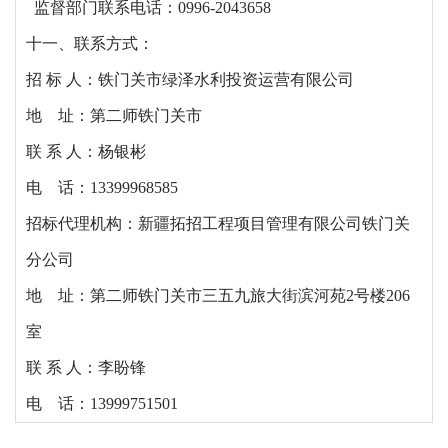
监督部门联系电话：0996-2043658
十一、联系方式：
招
标
人：
铁门关市绿泽水利投资运营有限公司
地
址：第二师
铁门关市
联
系
人：杨银彬
电
话：
13399968585
招标代理机构：新疆拓招工程项目管理有限公司铁门关
分公司
地
址：第二师铁门关市三五九旅大街滨河苑
2号楼206
室
联
系
人：李盼锋
电
话：
13999751501