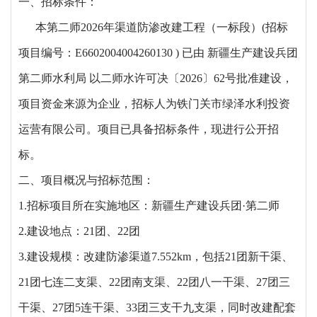
一、招标条件
：
本
第二师
2026年渠道防渗改建工程（一标段）
(招标
项目编号：E6602004004260130 ) 已由
新疆生产建设兵团
第二师水利局
以
二师水许可决〔
2026〕62号
批准建设，
项目资金来源为
企业
，招标人为铁门关市绿泽水利投资
运营有限公司
。项目已具备招标条件，现进行公开招
标。
二、项目概况与招标范围：
1.招标项目所在实施地区：
新疆生产建设兵团
·第二师
2.建设地点：21团、22团
3.建设规模
：改建防渗渠道
7.552km，包括21团新干渠、
21团七连二支渠、22团南支渠、22团八一干渠、27团三
干渠、27团5连干渠、33团三支干九支渠，同时改建配套