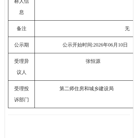
标人信
息
备注
无
公示期
公示开始时间
:202
6
年
06
月
10
日
受理异
张恒源
议人
受理投
第二师住房和城乡建设局
诉部门