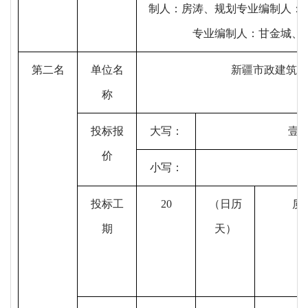
制人：房涛、规划专业编制人：
专业编制人：甘金城、
第
二
名
单位名
新疆市政建筑设
称
投标报
大写：
壹
价
小写：
投标工
20
（日历
质
期
天）