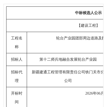
中标候选人公示
【
建设工程
】
工程名
轮台产业园团部周边道路及配
称
招标人
第十二师兵地融合发展轮台产业园
招标代
新疆建通工程管理有限责任公司铁门关市分
理
公司
开标时
202
6
年
06
月
0
间