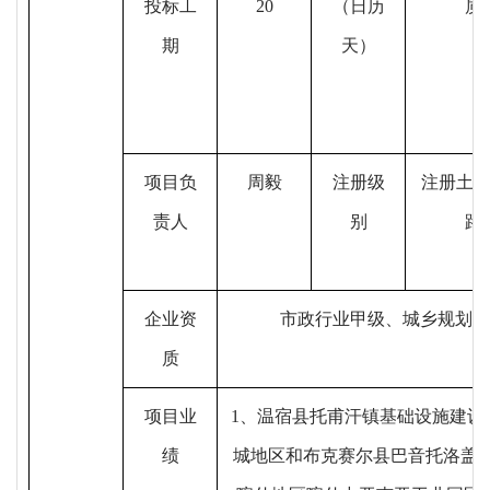
投标工
20
（日历
质
期
天）
项目负
周毅
注册级
注册土
责人
别
路
企业资
市政行业甲级、城乡规划（
质
项目业
1、温宿县托甫汗镇基础设施建设
绩
城地区和布克赛尔县巴音托洛盖路