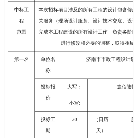
中标工
本次招标项目涉及的所有工程的设计包含修建
程
关服务（现场设计服务、设计技术交底、设计
范围
完成本工程建设的所有设计工作；负责各阶段
进行修改和必要的调整，取得相应
第一名
单位名
济南市市政工程设计研
称
投标报
大写：
壹佰陆拾
价
小写
:
投标工
20
（日历
质
期
天）