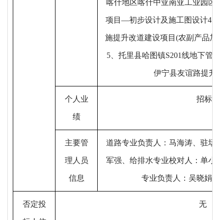
喀什地区喀什中亚南亚工业园区2
项目—初步设计及施工图设计4、
施提升改道建设项目(农副产品加
5、托里县哈图镇S201线地下管
伊宁县友谊路提升
个人业
招标文
绩
主要管
道路专业负责人：马海涛、驻场
理人员
军强、给排水专业校对人：单小
信息
专业负责人：吴晓娟、
否定投
无