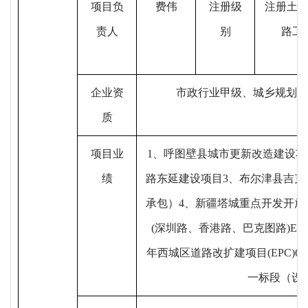
项目负
费伟
注册级
注册土
责人
别
路工
企业资
市政行业甲级、城乡规划（
质
项目业
1、呼图壁县城市更新改造建设项
绩
路东延建设项目3、布尔津县吉
承包）4、新疆塔城重点开发开
(深圳路、香港路、巴克图路)EPC
年西城区道路改扩建项目(EPC)6、
一标段（设