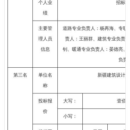
个人业
招标文
绩
主要管
道路专业负责人：杨再海、专职
理人员
责人：王丽群、建筑专业负责人
信息
钊、暖通专业负责人：晏德亮、
负责
第
三
名
单位名
新疆建筑设计研
称
投标报
大写：
壹佰
价
小写：