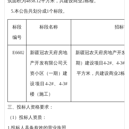
筑面积为4858.12平方米，共建设商业2栋楼。
5.本公告共划分成1个标段。
标段
标段名称
招标范
编号
E6602004001260140007001
新疆冠农天府房地
新疆冠农天府房地产开发
产开发有限公司天
期）建设项目
4-2#、4-3
资小区（一期）建
平方米，共建设商业2栋
设项目
4-2#、4-3#
楼（施工）
三、投标人资格要求：
（
1）投标人资质：
1.投标人具备有效的营业执照